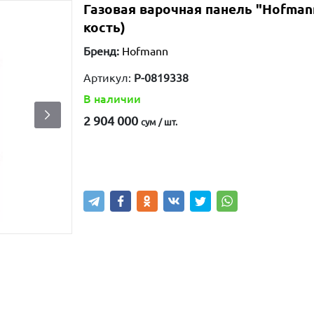
Газовая варочная панель "Hofma
кость)
Бренд:
Hofmann
Артикул:
P-0819338
В наличии
2 904 000
сум / шт.
Купить
В корзину
Написа