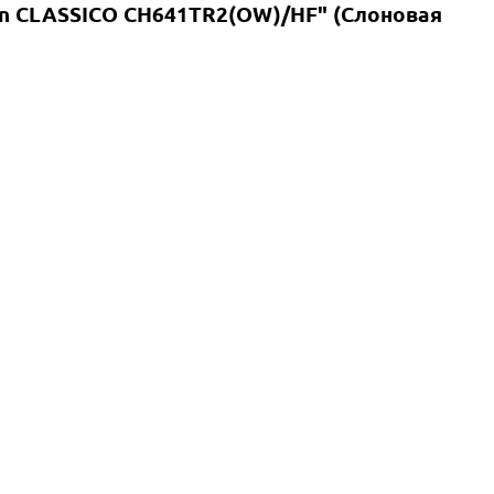
nn CLASSICO CH641TR2(OW)/HF" (Слоновая
ть