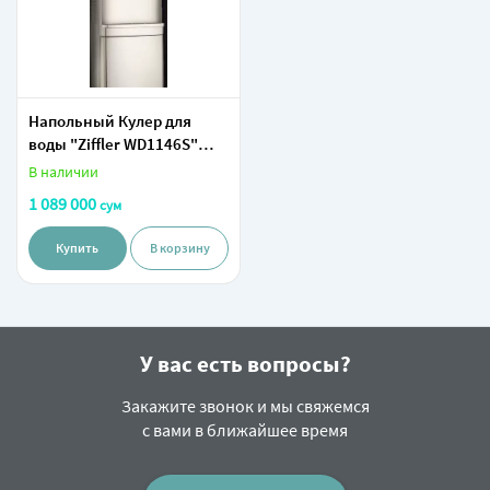
Напольный Кулер для
воды "Ziffler WD1146S"
(Белый)
В наличии
1 089 000
сум
Купить
В корзину
У вас есть вопросы?
Закажите звонок и мы свяжемся
с вами в ближайшее время