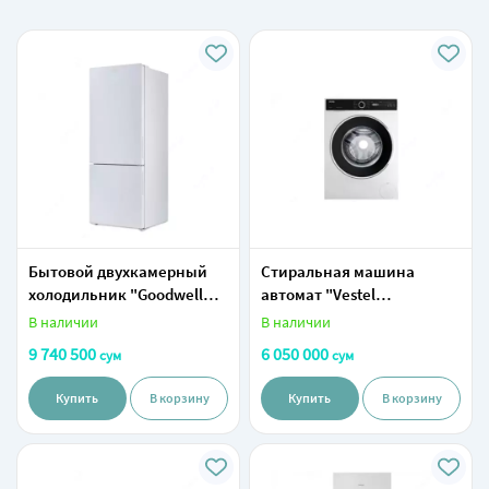
Бытовой двухкамерный
Стиральная машина
холодильник "Goodwell
автомат "Vestel
GW B432 SWL2" (Белый)
WB1014T3" (Белая) 10 кг
В наличии
В наличии
9 740 500
6 050 000
сум
сум
Купить
В корзину
Купить
В корзину