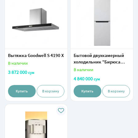
Вытяжка Goodwell S 4190 X
Бытовой двухкамерный
холодильник "Бирюса
В наличии
840NF" (Белый) 340 л
В наличии
3 872 000
сум
4 840 000
сум
Купить
В корзину
Купить
В корзину