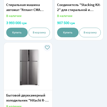
Стиральная машина
Соединитель "Stacking Kit-
автомат "Атлант СМА
2" для стиральной и
70У1010-00" (Белая/
сушильной машины
В наличии
В наличии
серебристая) 7 кг
(Белый)
3 993 000
907 500
сум
сум
Купить
В корзину
Купить
В корзину
Бытовой двухкамерный
холодильник "Hitachi R-
V720PUC1KX INX"
В наличии