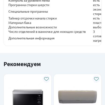
Контроль за уровнем пены
есть
Программа стирки шерсти
есть
экономи
Специальные программы
стирка,
Таймер отсрочки начала стирки
есть
Материал бака
пласти
Дополнительные возможности
выбор 
Число отделений в ванночке для моющих средств
3
сотовы
Дополнительная информация
нагрев
Рекомендуем