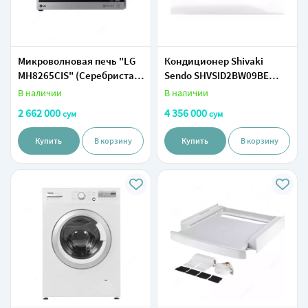
Микроволновая печь "LG
Кондиционер Shivaki
MН8265CIS" (Серебристая)
Sendo SHVSID2BW09BE
42 литра
Inventor
В наличии
В наличии
2 662 000
4 356 000
сум
сум
Купить
В корзину
Купить
В корзину