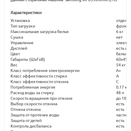
Характеристики
Установка
отдель
Тип загрузки
фронта
Максимальная загрузка белья
6 кг
Сушка
нет
Управление
электр
Дисплей
есть ц
Цвет
белый, 
Габариты (ШxГxВ)
60x45x
Вес
54 кг
Класс потребления электроэнергии
A+
Класс эффективности стирки
A
Класс эффективности отжима
C
Потребляемая энергия
0.17 кВ
Расход воды за стирку
48 л
Скорость вращения при отжиме
до 1000
Выбор скорости отжима
есть
Отмена отжима
есть
Защита от протечек воды
частичн
Защита от детей
есть
Контроль дисбаланса
есть