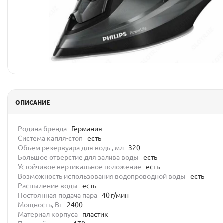
ОПИСАНИЕ
Родина бренда
Германия
Система капля-стоп
есть
Объем резервуара для воды, мл
320
Большое отверстие для залива воды
есть
Устойчивое вертикальное положение
есть
Возможность использования водопроводной воды
есть
Распыление воды
есть
Постоянная подача пара
40 г/мин
Мощность, Вт
2400
Материал корпуса
пластик