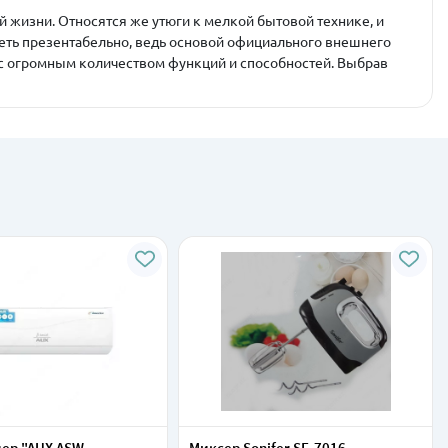
й жизни. Относятся же утюги к мелкой бытовой технике, и
еть презентабельно, ведь основой официального внешнего
 с огромным количеством функций и способностей. Выбрав
ер "AUX ASW-
Миксер Sonifer SF-7016