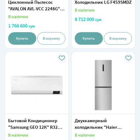
Циклонный Пылесос
Холодильник LG F459SMDZ
"AVALON AVL-VCС 2248G"
В наличии
(Золотистый)
В наличии
8 712 000
сум
1 766 600
сум
Купить
В корзину
Купить
В корзину
Бытовой Кондиционер
Двухкамерный
"Samsung GEO 12К" R32
холодильник "Haier
(Белый) Inverter
С3F532CMSG" (Серый)
В наличии
В наличии