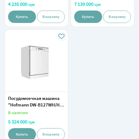
Эконом
4 235 000
7 139 000
сум
сум
Купить
В корзину
Купить
В корзину
Посудомоечная машина
"Hofmann DW-B127WH/HF"
(Белая) NEW
В наличии
5 324 000
сум
Купить
В корзину