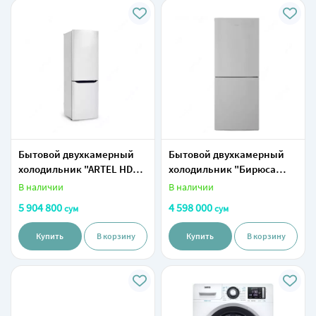
Бытовой двухкамерный
Бытовой двухкамерный
холодильник "ARTEL HD
холодильник "Бирюса
430 RWENS" Без дисплея,
М6033" (Серебристый) 310
В наличии
В наличии
INV (Белый)
л
5 904 800
4 598 000
сум
сум
Купить
В корзину
Купить
В корзину