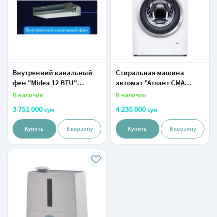
Внутренний канальный
Стиральная машина
фен "Midea 12 BTU"
автомат "Атлант СМА
(Серый)
60У1214-01" (Белая) 6 кг
В наличии
В наличии
3 751 000
4 235 000
сум
сум
Купить
В корзину
Купить
В корзину