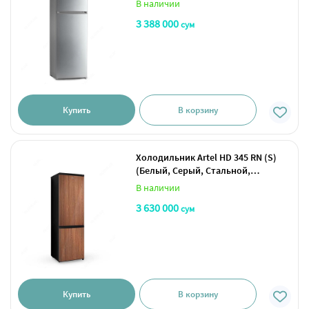
В наличии
3 388 000
сум
Купить
В корзину
Холодильник Artel HD 345 RN (S)
(Белый, Серый, Стальной,
Красный, Мебельный)
В наличии
3 630 000
сум
Купить
В корзину