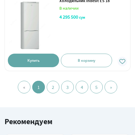
Холодильник Indesit ES 18
В наличии
4 295 500
сум
Купить
В корзину
«
1
2
3
4
5
»
Рекомендуем