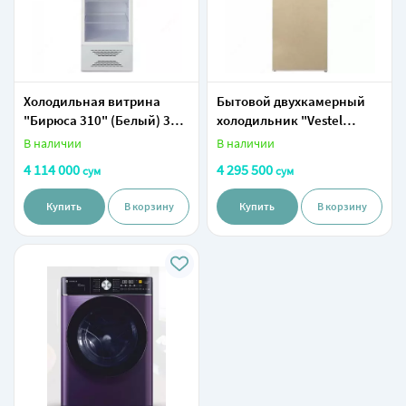
Холодильная витрина
Бытовой двухкамерный
"Бирюса 310" (Белый) 310
холодильник "Vestel
л
RS370TF3M-НВ" (Бежевый
В наличии
В наличии
мрамор) Турция
4 114 000
4 295 500
сум
сум
Купить
В корзину
Купить
В корзину