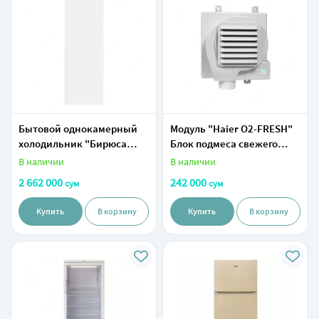
Бытовой однокамерный
Модуль "Haier O2-FRESH"
холодильник "Бирюса
Блок подмеса свежего
107" (Белый) 220 л
воздуха (Белый)
В наличии
В наличии
2 662 000
242 000
сум
сум
Купить
В корзину
Купить
В корзину