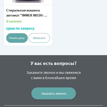
Стиральная машина
автомат "IMMER IW100-
14596DD" (Фиолетовая/
В наличии
Черная) 10 кг
Цена по запросу
Узнать цену
Написать
У вас есть вопросы?
Закажите звонок и мы свяжемся
с вами в ближайшее время
Заказать звонок