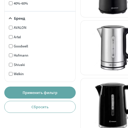
40%-60%
Бренд
AVALON
Artel
Goodwell
Hofmann
Shivaki
Welkin
Применить фильтр
Сбросить