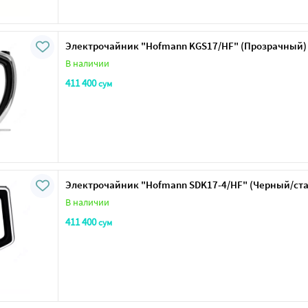
Электрочайник "Нofmann KGS17/HF" (Прозрачный)
В наличии
411 400
сум
Электрочайник "Нofmann SDK17-4/HF" (Черный/ст
В наличии
411 400
сум