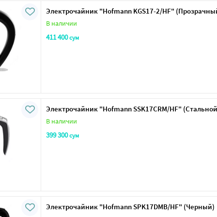
Электрочайник "Нofmann KGS17-2/HF" (Прозрачны
В наличии
411 400
сум
Электрочайник "Нofmann SSK17CRM/HF" (Стальной
В наличии
399 300
сум
Электрочайник "Нofmann SPK17DMB/HF" (Черный)