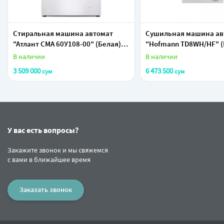
Стиральная машина автомат
Сушильная машина ав
"Атлант СМА 60У108-00" (Белая) 6
"Hofmann TD8WH/HF" (Б
кг
В наличии
В наличии
3 509 000
6 473 500
сум
сум
У вас есть вопросы?
Закажите звонок и мы свяжемся
с вами в ближайшее время
Заказать звонок