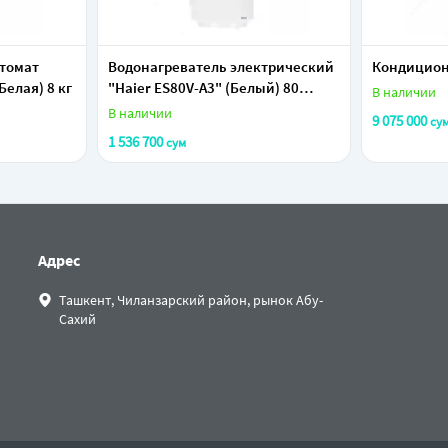
томат
Водонагреватель электрический
Кондицион
елая) 8 кг
"Haier ES80V-A3" (Белый) 80
В наличии
литров
В наличии
9 075 000
су
1 536 700
сум
Адрес
Ташкент, Чиланзарский район, рынок Абу-
Сахий