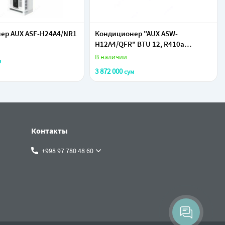
ер AUX ASF-H24A4/NR1
Кондиционер "AUX ASW-
Н12A4/QFR" BTU 12, R410а
(Черный) Inverter
В наличии
м
3 872 000
сум
Контакты
+998 97 780 48 60