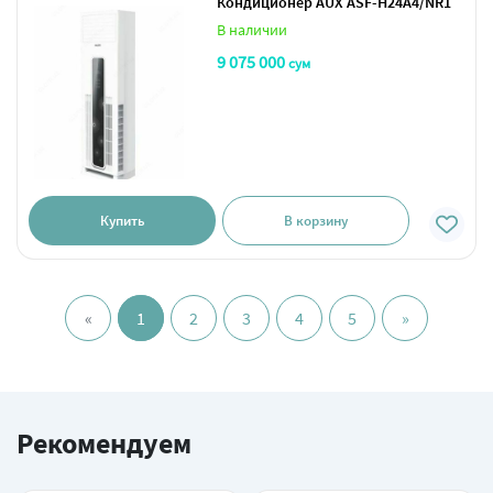
Кондиционер AUX ASF-H24A4/NR1
В наличии
9 075 000
сум
Купить
В корзину
«
1
2
3
4
5
»
Рекомендуем