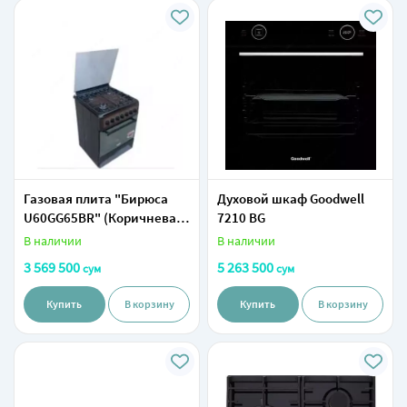
Газовая плита "Бирюса
Духовой шкаф Goodwell
U60GG65BR" (Коричневая)
7210 BG
60 х 60 см
В наличии
В наличии
3 569 500
5 263 500
сум
сум
Купить
В корзину
Купить
В корзину