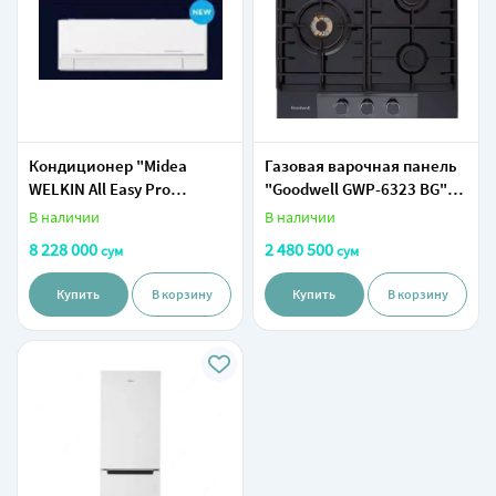
Кондиционер "Midea
Газовая варочная панель
WELKIN All Easy Pro
"Goodwell GWP-6323 BG"
inverter" (09) Белый
(Черная)
В наличии
В наличии
8 228 000
2 480 500
сум
сум
Купить
В корзину
Купить
В корзину