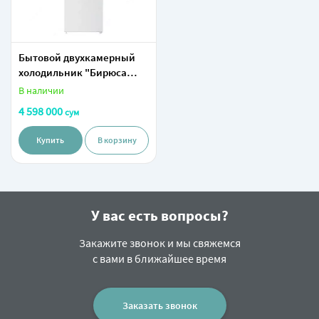
Бытовой двухкамерный
холодильник "Бирюса
820NF" (Белый) 310 л
В наличии
4 598 000
сум
Купить
В корзину
У вас есть вопросы?
Закажите звонок и мы свяжемся
с вами в ближайшее время
Заказать звонок