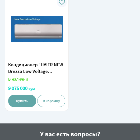
Кондиционер "HAIER NEW
Brezza Low Voltage
AS24NE8HAA-
В наличии
G/1U24RU3EAA"
9 075 000
сум
(Золотистый)
Купить
В корзину
У вас есть вопросы?