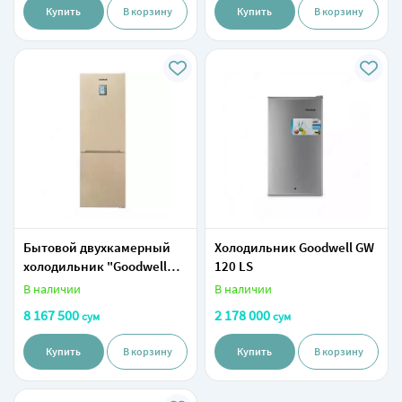
Купить
В корзину
Купить
В корзину
Бытовой двухкамерный
Холодильник Goodwell GW
холодильник "Goodwell
120 LS
GW B324 BL6" (Бежевый)
В наличии
В наличии
8 167 500
2 178 000
сум
сум
Купить
В корзину
Купить
В корзину