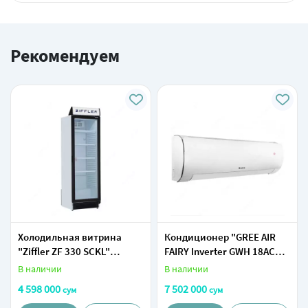
Рекомендуем
Холодильная витрина
Кондиционер "GREE AIR
"Ziffler ZF 330 SCKL"
FAIRY Inverter GWH 18ACD-
(Белый) 358 л
К3DNA5A" (Белый)
В наличии
В наличии
4 598 000
7 502 000
сум
сум