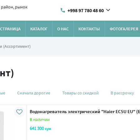
 район, рынок
+998 97 780 48 60
 СТРАНИЦА
КАТАЛОГ
О НАС
КОНТАКТЫ
ФОТОГАЛЕРЕЯ
и (Ассортимент)
нт)
вые
Сначала дорогие
Товары со скидкой
В рассрочку
Водонагреватель электрический "Haier EC5U EU" (
В наличии
641 300
сум